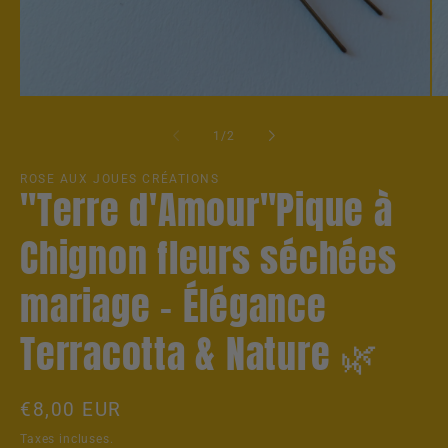
Ouvrir
Ou
le
le
média
mé
de
1
/
2
1
2
dans
da
une
un
ROSE AUX JOUES CRÉATIONS
"Terre d'Amour"Pique à
fenêtre
fe
modale
mo
Chignon fleurs séchées
mariage – Élégance
Terracotta & Nature 🌿
Prix
€8,00 EUR
habituel
Taxes incluses.