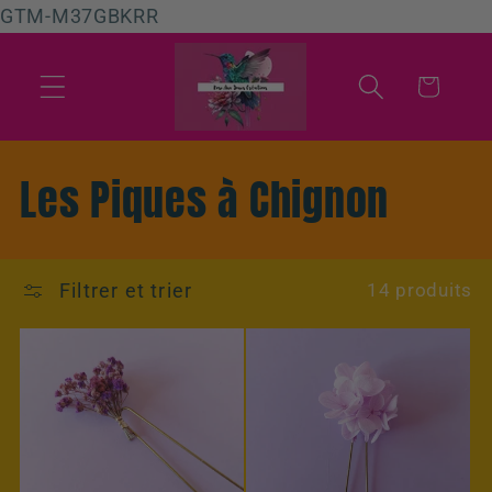
et
GTM-M37GBKRR
passer
au
contenu
Panier
C
Les Piques à Chignon
o
l
Filtrer et trier
14 produits
l
e
c