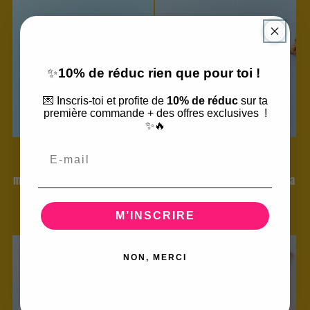
✨
10% de réduc rien que pour toi !
💌 Inscris-toi et profite de
10% de réduc
sur ta
première commande + des offres exclusives !
✨🔥
Email
"Terre d'Amour"Pique à
"Terre d'Amour"Pique à
Chignon fleurs séchées
Chignon fleurs séchées
mariage – Élégance Terracotta
mariage – Élégance Terracotta
& Nature 🌿
& Nature 🌿
Prix
€8,00 EUR
Prix
€8,00 EUR
M’INSCRIRE
habituel
habituel
NON, MERCI