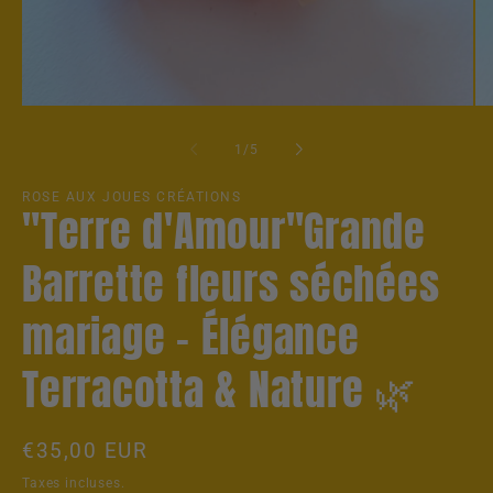
Ouvrir
Ou
le
le
média
mé
de
1
/
5
1
2
dans
da
une
un
ROSE AUX JOUES CRÉATIONS
"Terre d'Amour"Grande
fenêtre
fe
modale
mo
Barrette fleurs séchées
mariage – Élégance
Terracotta & Nature 🌿
Prix
€35,00 EUR
habituel
Taxes incluses.