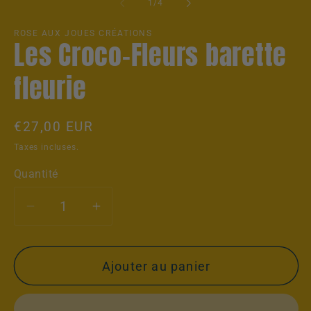
mé
de
1
/
4
2
da
un
ROSE AUX JOUES CRÉATIONS
Les Croco-Fleurs barette
fe
mo
fleurie
Prix
€27,00 EUR
habituel
Taxes incluses.
Quantité
Réduire
Augmenter
la
la
quantité
quantité
Ajouter au panier
de
de
Les
Les
Croco-
Croco-