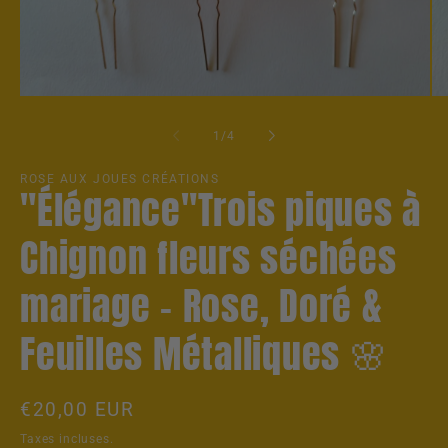
Ouvrir
Ou
le
le
média
mé
de
1
/
4
1
2
dans
da
une
un
ROSE AUX JOUES CRÉATIONS
"Élégance"Trois piques à
fenêtre
fe
modale
mo
Chignon fleurs séchées
mariage – Rose, Doré &
Feuilles Métalliques 🌸
Prix
€20,00 EUR
habituel
Taxes incluses.