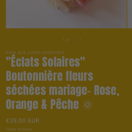
Ouvrir
Ou
le
le
média
mé
de
1
/
3
1
2
dans
da
une
un
ROSE AUX JOUES CRÉATIONS
"Éclats Solaires"
fenêtre
fe
modale
mo
Boutonnière fleurs
séchées mariage– Rose,
Orange & Pêche 🌞
Prix
€25,00 EUR
habituel
Taxes incluses.