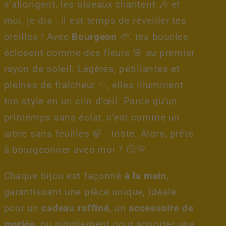
s’allongent, les oiseaux chantent 🎶 et
moi, je dis : il est temps de réveiller tes
oreilles ! Avec
Bourgeon
🌱, tes boucles
éclosent comme des fleurs 🌸 au premier
rayon de soleil. Légères, pétillantes et
pleines de fraîcheur ✨, elles illuminent
ton style en un clin d’œil. Parce qu’un
printemps sans éclat, c’est comme un
arbre sans feuilles 🍃 : triste. Alors, prête
à bourgeonner avec moi ? 😏💛
Chaque bijou est façonné
à la main
,
garantissant une pièce unique, idéale
pour un
cadeau raffiné
, un
accessoire de
mariée
, ou simplement pour apporter une