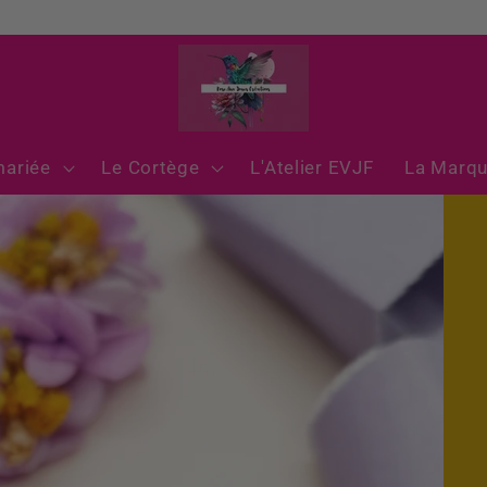
mariée
Le Cortège
L'Atelier EVJF
La Marq