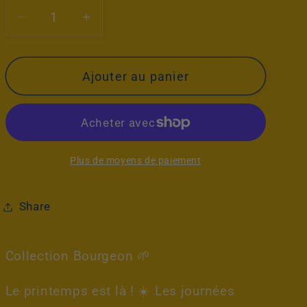
n
Réduire
Augmenter
la
la
quantité
quantité
Ajouter au panier
de
de
Crépuscule
Crépuscule
Ardant
Ardant
🔥
🔥
Plus de moyens de paiement
Share
Collection Bourgeon 🌱
Le printemps est là ! ☀️ Les journées