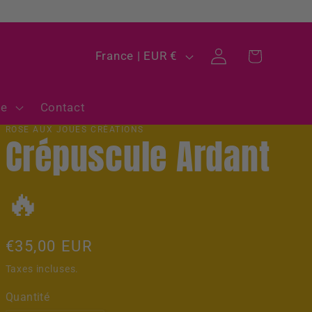
P
Panier
Connexion
France | EUR €
a
y
ue
Contact
s
ROSE AUX JOUES CRÉATIONS
Crépuscule Ardant
/
r
🔥
é
g
Prix
€35,00 EUR
i
habituel
Taxes incluses.
o
Quantité