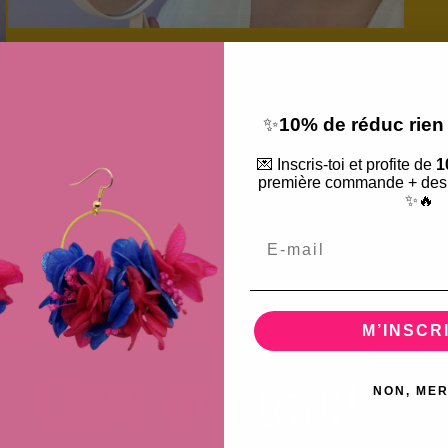
Ouvrir
le
média
3
dans
une
✨
10% de réduc rien 
fenêtre
modale
💌 Inscris-toi et profite de
1
première commande + des o
✨🔥
Email
M’INSCR
NON, MER