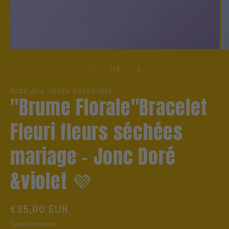
Ouvrir
Ou
le
le
média
mé
de
1
/
4
1
2
dans
da
une
un
ROSE AUX JOUES CRÉATIONS
"Brume Florale"Bracelet
fenêtre
fe
modale
mo
Fleuri fleurs séchées
mariage – Jonc Doré
&violet 💜
Prix
€35,00 EUR
habituel
Taxes incluses.