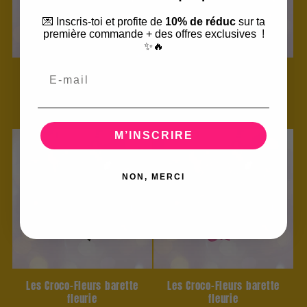
💌 Inscris-toi et profite de
10% de réduc
sur ta
première commande + des offres exclusives !
✨🔥
Email
Les Croco-Fleurs barette
Les Croco-Fleurs barette
fleurie
fleurie
Prix
€27,00 EUR
Prix
€27,00 EUR
habituel
habituel
M’INSCRIRE
NON, MERCI
Les Croco-Fleurs barette
Les Croco-Fleurs barette
fleurie
fleurie